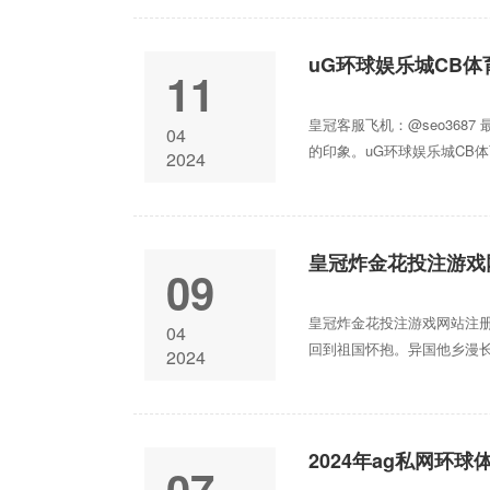
果，让苹果带来更多令人惊喜的
uG环球娱乐城CB
11
皇冠客服飞机：@seo36
04
的印象。uG环球娱乐城CB体
2024
场比赛中，华裔球员扎克-伊迪
可点。在淘汰赛中，他场均砍下
皇冠炸金花投注游戏网站注
09
皇冠炸金花投注游戏网站注册（w
04
回到祖国怀抱。异国他乡漫
2024
色，一定中国红。 阅读提要
治局召开会议，部署下半年经济
2024年ag私网环球体育
07