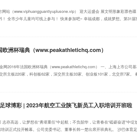
（www.viphuangguantiyuplusone.vip） 迎大运盛会 展文明形
书！ 全市少年儿童均可线上参与！ 快来参加吧~ 幸福成都，成就梦想。第3
童广泛参与文明实践、志愿服务，用文明行为向世界展示热情好客、友善包容的
洲杯瑞典（www.peakathletichq.com）
网2016年法国欧洲杯瑞典（www.peakathletichq.com） 一、上海上市公司
所主板220家，科创板62家，深交所主板33家、创业板101家，北交所7家。 截
上市公司总市值的7.92%。2023年上海上市公司再融资（含增发、配股）募集资金总
足球博彩 | 2023年航空工业陕飞新员工入职培训开班啦
 志存高远，让梦想在“勇堪重任”中起航；不负韶华，让青春在“砥砺奋进”中绽放
培训正式拉开帷幕。公司党委书记、董事长韩一楚出席开班典礼。 沙巴体育足
、争当报国先锋；常怀敬畏之心、强化责任担当三个方面对新员工提出了希望和