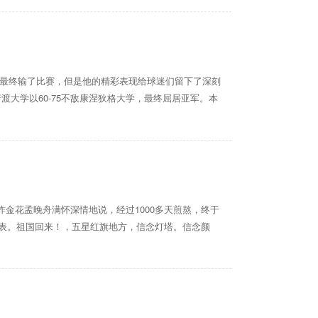
队伍最终输了比赛，但是他的精彩表现给球迷们留下了深刻
渡大学以60-75不敌康涅狄格大学，最终屈居亚军。本
-2024赛季的疯狂三月锦标赛中，扎克-伊迪的表现可圈
性 皇冠炸金花孟晚舟满怀深情地说，经过1000多天煎熬，终于
表。祖国回来！，五星红旗地方，信念灯塔。信念颜
业土壤。 就业是最基本的民生。7月24日，中共中央政