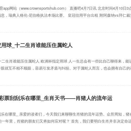
育app网站（www.crownsportshub.com） 直播吧4月7日讯 北京时间4月
息，瑞典人格伦-尼伯格执法本场比赛。 皇冠信用平台出租 附阿森纳vs拜仁
发了社会各界的关注和担忧。有网友表示，明星应该以身作则，为年轻人树立正确
定用球_十二生肖谁能压住属蛇人
_ 十二生肖谁能压住属蛇人 欧洲杯指定用球 人一生总会有一些比自己聊得来，
眼就互不相不顺眼，容易引发矛盾与纠纷。对于属蛇人而言，也会拥有自己的福
冠hg86a 属龙人压得住属蛇人。属龙人的家庭背性强大，父母会是大官或是有
福的生活。属蛇人虽然能力强，为...
彩票刮刮乐在哪里_生肖天书——肖猪人的流年运
刮乐在哪里_ 亲爱的读者们，今天我们来聊聊生肖猪的流年运势。众所周知，猪
遇的一年里，肖猪的朋友们又将如何应对呢？ 首先，我们要明白生肖并非决定
。不过，结合中国传统星相学和现代心理学，我们可以对肖猪人的性格特质有所