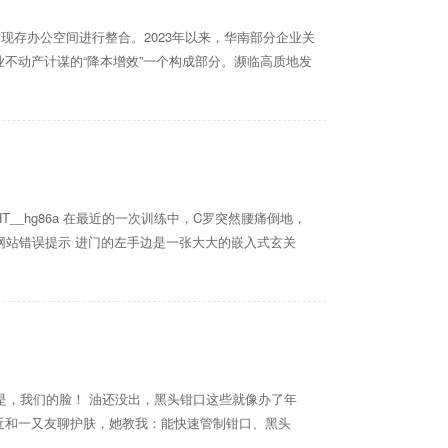
现存办公空间进行整合。2023年以来，华南部分企业关
不动产计谋的“降本增效”一个构成部分。濒临高质地发
在租出、购置、运营、退出等各技艺“多管皆下”，实
K_HT__hg86a 在最近的一次训练中，C罗突然腰痛倒地，
网站错误提示 进门的左手边是一张大大的嵌入式玄关
棒。 排列三电子游戏 iba百家乐官网
得还快的是，我们的脸！ 油还没出，黑头钳口这些就像办了年
近和一又友聊护肤，她教我：能快速管制钳口、黑头
▲ 图源小红书用户@阿波特特 仅供参考，施行恶果因东