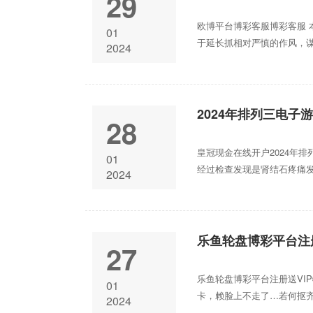
29
欧博平台博彩客服博彩客服 
01
于延长抓相对严慎的作风，谋
2024
展这一命题，仲量联行发布的
行全周期统筹考究化解决，企
2024年排列三电子游戏
28
皇冠现金在线开户2024年排列三
01
经过检查发现是肾结石疼痛
2024
柜，玄关往前的左手边是开放
www.regalsportszone.co...
乐鱼轮盘博彩平台注册送V
27
乐鱼轮盘博彩平台注册送VIP特
01
卡，赖脸上不走了…若何抠齐
2024
的，只须酸类护肤品。 试完