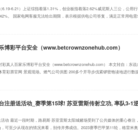
6.19-6.21）上证综指着落1.31%，创业板指着落2.62%威尼斯人三公，公用
落1.42%。 国家电网客服无法给出期限，表示根据供电公司答复，满足正常用
件，居民用电肯定第一时间恢复。” __K_HT__信用 5月份，全社会用电量7,2
平台安全（www.betcrownzonehub.com）
真人百家乐博彩平台安全（www.betcrownzonehub.com） 本文转自：
ehub.com体育彩票官网 景观现场。燃气公司供图 200多个开导步伐紧锣密饱读
寂静伊始，报警实时准确，事件反映率达到100%……这是四川省西南部的中国
注册送活动_赛季第15球! 苏亚雷斯传射立功, 率队3-1
活动 最近一段时期，路易斯·苏亚雷斯太阳城赌场受到了公共媒体的重心眷注，
，可至少从现在的情况来看，别传并弗成信。2023赛季巴甲第11轮，格雷米奥
。赛后，格雷米奥俱乐部副主席保罗·卡莱菲也公开暗示，苏亚雷斯并未条件退役。 