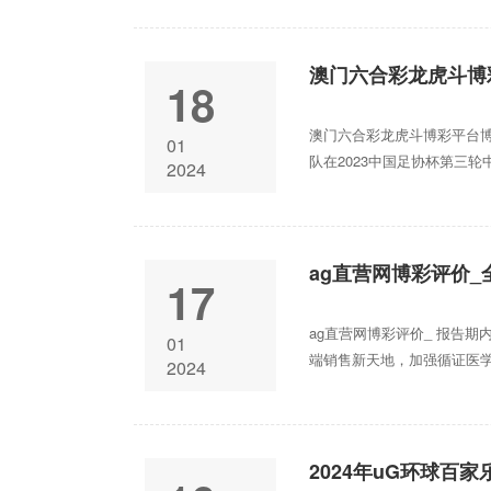
雷米奥主帅雷纳托·波塔卢皮排出一
澳门六合彩龙虎斗博
18
澳门六合彩龙虎斗博彩平台博
01
队在2023中国足协杯第三
2024
球，国安队最终1比0小胜敌
亚雷斯为球队排出4231的首
ag直营网博彩评价_
17
ag直营网博彩评价_ 报告
01
端销售新天地，加强循证医学临
2024
额 9,035.35万元，同比
7,83...
2024年uG环球百家乐博