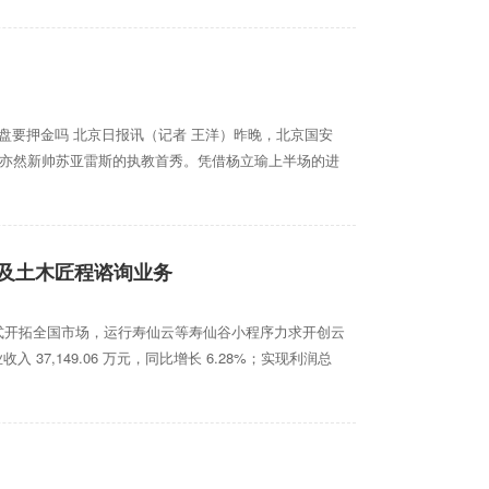
用盘要押金吗 北京日报讯（记者 王洋）昨晚，北京国安
，亦然新帅苏亚雷斯的执教首秀。凭借杨立瑜上半场的进
乙球队时不得使用外助，国安队本场以“全华班”出战。苏
管制及土木匠程谘询业务
模式开拓全国市场，运行寿仙云等寿仙谷小程序力求开创云
7,149.06 万元，同比增长 6.28%；实现利润总
0.02%；实现归属于上市公司股东的扣除非经常性损益的净利润