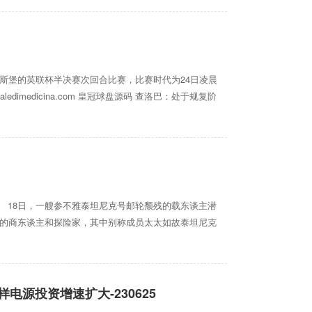
来对阵米德尔斯堡的英联杯半决赛次回合比赛，比赛时代为24日凌晨
imedicina.com 皇冠球盘源码 查洛巴：处于规复阶
韦斯利-福法纳、里斯-詹姆斯、拉维...
mehub.com） 18日，一艘参不雅泰坦尼克号邮轮颓残的载东谈主潜
光的商东谈主和探险家，其中别称成员太太如故泰坦尼克
氧气应该仍是被花消了，而这个潜水器是无法从里面被开
源投资增速扩大-230625