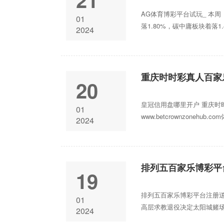
AG体育博彩平台试玩_ 本周（
01
落1.80%，碳中庸板块着
2024
生产还有重点客户用电，“符合条
二/三产看，第一...
重庆时时彩真人百家乐博彩
20
皇冠信用盘哪里开户 重庆时时彩
01
www.betcrownzon
2024
实时监测，系统7x24小时
据了解，...
排列五百家乐博彩平台
19
排列五百家乐博彩平台注册送
01
高层求教退役决定太阳城赌场
2024
射，成为球队得胜的最大元勋