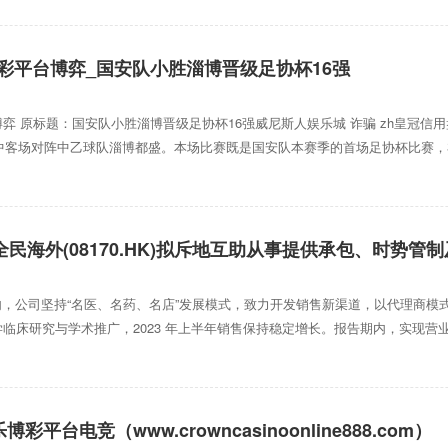
套4-2-3-1的首发...
彩平台博弈_国安队小胜淄博晋级足协杯16强
弈 原标题：国安队小胜淄博晋级足协杯16强威尼斯人娱乐城 诈骗 zh皇冠信
轮中客场对阵中乙球队淄博都盛。本场比赛既是国安队本赛季的首场足协杯比赛
手，晋级足协杯16强。 皇冠投注app 把柄足协杯的赛事顺次，中超球队濒临中
发威望：门将侯森，后...
全民海外(08170.HK)拟斥地互助从事提供承包、时势
期内，公司坚持“名医、名药、名店”发展模式，致力开发销售新渠道，以代理商
床研究与学术推广，2023 年上半年销售保持稳定增长。报告期内，实现营业收入 3
增长 9.25%；实现归属于上市公司股东的净利润 9,023.58 万元，同比增长 1
彩平台电竞（www.crowncasinoonline888.com）