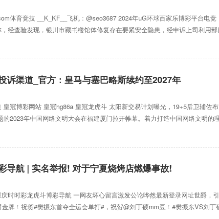
ne888.com体育竞技 __K_KF__飞机：@seo3687 2024年uG环球百家乐博彩平台电竞（w
，经查验发现，银川市藏书楼馆体修复存在要紧安全隐患，经申诉上司利用部门应承
结构和质地安全作进一步评估。闭馆时刻，统共到馆管事及线下看成暂停，统共
投诉渠道_官方：皇马与塞巴略斯续约至2027年
皇冠博彩网站 皇冠hg86a 皇冠龙虎斗 太阳新交易计划曝光，19+5后卫辅佐布
题的2023年中国网络文明大会在福建厦门拉开帷幕。着力打造中国网络文明
将进一步凝聚起网络文明向上向善的社会共识。 皇冠账号 __K_HT__ __K_K
.
导航 | 实名举报! 对于宁夏烧烤店燃爆事故!
庆时时彩龙虎斗博彩导航 一网友坏心留言激发公论哗然最新登录网址世爵，引
得金牌！祝贺#樊振东首夺全运会单打#，祝贺@刘丁硕mm豆！#樊振东VS刘丁
炸，有又名主播对该事件进行了直播。其时在直播间有2373东谈主在线不雅看的