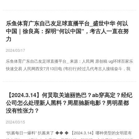
当进球入网，观众们热情鼓掌，现场气氛热烈，寒意也挡不住球迷们对
篮球的热爱与热情。 优质服务 这股乡土篮球风潮不仅丰富了当地群众
的休闲生活，也为河南的体育事业注入了新的活力。作为我们网球首位
乐鱼体育广东自己友足球直播平台_盛世中华 何以
奥运金牌得主、河南省体育局群体处处长，孙甜甜领着顶端新闻·河南商
中国｜徐良高：探明“何以中国”，考古人一直在努
报记者，深入温县武德镇探寻乡村体育的发展奥秘。 皇冠代理 博彩行
力
业受到越来越多人关注，必须注意风险控制。 在采访中，孙...
2024/03/17
乐鱼体育广东自己友足球直播平台_ 来源：人民网 原创稿 ug环球百家乐
快速交易 人民网西安7月13日电 (韦衍行)经过几代考古人接续奋斗，我
国考古工作取得了重大成就，延伸了历史轴线，增强了历史信度，丰富
了历史内涵，活化了历史场景。7月9日，“盛世中华 何以中国”网上主题
宣传在陕西考古博物馆启动。中国社科院考古研究所研究员徐良高在接
【2024.3.14】何炅取关迪丽热巴？ab穿高定？经纪
受人民网采访时表示，建设中华民族现代文明，首先就是要认清中华文
公司怎么处理新人黑料？周星驰新电影？男明星都
明的起源、形成和文化传统，“中国考古学的百年发展、巨大成就，为我
没有性张力？
们认识中华文明的起源、形成和文化传统提供...
2024/03/15
“扒酱每日一爆料” 扒酱来了 ◆◆ ◆ 【2024.3.14】哪种类型的女明星有