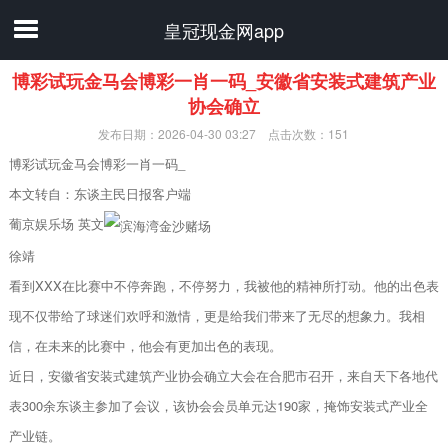
皇冠现金网app
博彩试玩金马会博彩一肖一码_安徽省安装式建筑产业
协会确立
发布日期：2026-04-30 03:27 点击次数：151
博彩试玩金马会博彩一肖一码_
本文转自：东谈主民日报客户端
葡京娱乐场 英文
徐靖
看到XXX在比赛中不停奔跑，不停努力，我被他的精神所打动。他的出色表
现不仅带给了球迷们欢呼和激情，更是给我们带来了无尽的想象力。我相
信，在未来的比赛中，他会有更加出色的表现。
近日，安徽省安装式建筑产业协会确立大会在合肥市召开，来自天下各地代
表300余东谈主参加了会议，该协会会员单元达190家，掩饰安装式产业全
产业链。