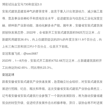
博彩试玩金宝马730和皇冠3.0
安装式建筑是建造神气的要害变革，故意于量入计出资源动力、减少施工羞
辱、普及事业坐褥松手和质地安全水平，促进建筑业与信息化工业化深度交
融、耕种新产业新动能、激动化解多余产能。频年来，安徽省安装式建筑保
抓较快发展态势，2022年，全省新开工安装式建筑面积5925万泛泛米，占
新建民用建筑36.6%，向上住建部提议的25%的年度主张11.6个百分点，向
上长三角江苏和浙江约1个百分点，位居天下前线。
皇冠客服飞机：@seo3687
2023年，1—8月份，安装式开工面积4752.68万泛泛米，占新建建筑面积开
工比例达到42.65%，同比增长23.3%。
皇冠足球
跟着安徽省安装式建筑产业快速发展，急需确立社会组织，对安装式建筑发
展进行照顾、纪念、顺次和率领。这次安徽省安装式建筑产业协会果然立，
记号着安徽省安装式建筑行业参预了一个新的发展阶段，将为激动安徽省建
筑业的转型升级、促进经济发展作念出积极孝敬。异日，该协会将不时进展