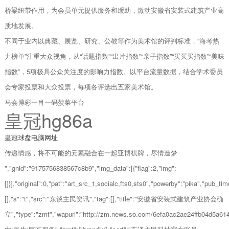
桥梁纽带作用，为会员单元提供服务和缓助，激动安徽省安装式建筑产业高
质地发展。
不同于业内以典藏、展览、研究、公教等作为美术馆的评判标准，“海考热
力榜单”注重大众视角，从“话题指数”“出片指数”“亲子指数”“买买买指数”“美味
指数”，5项极具公众关注度的影响力指数。以平台流量数据，结合学术委员
会专家投票和大众投票，每项各评选出五家美术馆。
马会博彩一肖一码菠菜平台
皇冠hg86a
皇冠球盘电脑网址
传递情感，将不可能的元素融合在一起亚博棋牌，尽情造梦
","gnid":"9175756838567c8b9","img_data":[{"flag":2,"img":
[]}],"original":0,"pat":"art_src_1,socialc,fts0,sts0","powerby":"pika","pu
[],"s":"t","src":"东谈主民资讯","tag":[],"title":"安徽省安装式建筑产业协会确
立","type":"zmt","wapurl":"http://zm.news.so.com/6efa0ac2ae24ffb04d5a61