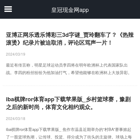
皇冠现金网app
亚博正网乐透乐博彩三3d字谜_贾玲翻车了？《热辣
滚烫》纪录片被迫取消，评论区骂声一片！
2024/03/19
最近有传言称，明星足球运动员李四将在明年欧洲杯上代表国家队出
战。李四的粉丝纷纷为他加油打气，希望他能够在欧洲杯上大放异彩。
据悉，李四在赛场上表现出色，已经成为国家队的核心球员之一。亚博
正网乐透乐博彩三3d字谜_ ***数量：2199999 已售完。联系开发商******
数量：2199999 已售完。联系开发商***《麻辣烫》以8.0的总分位居今
iba棋牌ror体育app下载苹果版_乡村篮球赛，豫剧
年贺岁档票房第一，所传达的氛围非常积极。不过，它从一开始就受到
之后的新时尚，体育文化相约观众。
了所有粉丝的好评，甚至网上也有差评，最近更是不绝于耳，各种支持
的声音不绝于耳。一部票房收入超...
2024/03/18
iba棋牌ror体育app下载苹果版_ 焦作市温县近期举办的“村BA”赛事掀起
了一股篮球热潮，让传球、投篮、得分成为了街头的主旋律。球场上每