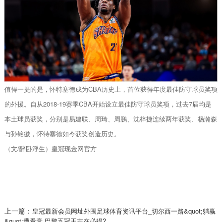
值得一提的是，怀特塞德成为CBA历史上，首位获得年度最佳防守球员奖项
的外援。自从2018-19赛季CBA开始设立最佳防守球员奖项，过去7届均是
本土球员获奖，分别是易建联、周琦、周鹏、沈梓捷连续两年获奖、杨瀚森
与孙铭徽，怀特塞德如今获奖创造历史。
（文/醉卧浮生）皇冠现金网官方
上一篇：
皇冠最新会员网址外围足球体育资讯平台_切尔西一路&quot;躺赢
&quot;遭看衰 巴黎五冠王志在必得?