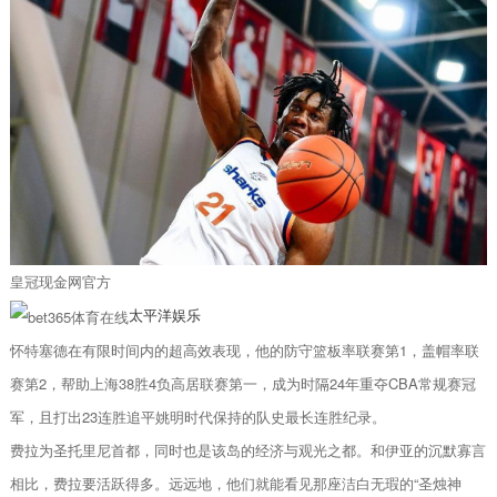
皇冠现金网官方
太平洋娱乐
怀特塞德在有限时间内的超高效表现，他的防守篮板率联赛第1，盖帽率联
赛第2，帮助上海38胜4负高居联赛第一，成为时隔24年重夺CBA常规赛冠
军，且打出23连胜追平姚明时代保持的队史最长连胜纪录。
费拉为圣托里尼首都，同时也是该岛的经济与观光之都。和伊亚的沉默寡言
相比，费拉要活跃得多。远远地，他们就能看见那座洁白无瑕的“圣烛神