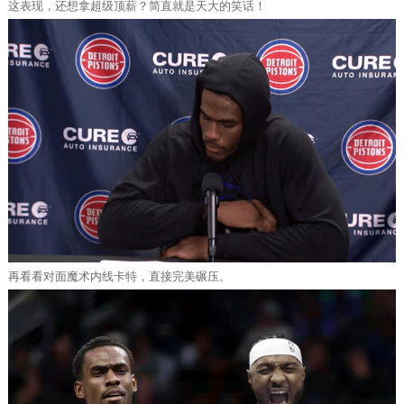
这表现，还想拿超级顶薪？简直就是天大的笑话！
再看看对面魔术内线卡特，直接完美碾压。