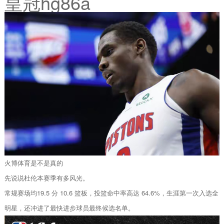
皇冠hg86a
火博体育是不是真的
先说说杜伦本赛季有多风光。
常规赛场均19.5 分 10.6 篮板，投篮命中率高达 64.6%，生涯第一次入选全
明星，还冲进了最快进步球员最终候选名单。