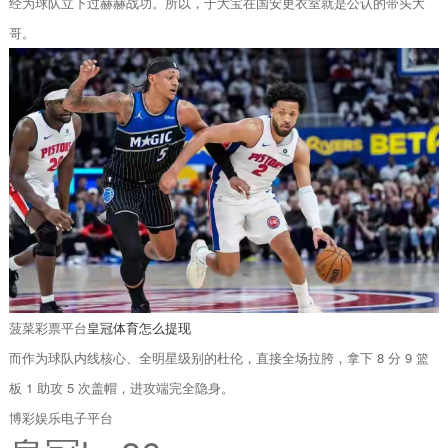
经为球队立下过赫赫战功。所以，于大宝在国安更衣室就是公认的带头大
哥。
菠菜彩票平台
皇冠体育怎么提现
而作为球队内线核心、全明星级别的杜伦，直接全场拉胯，拿下 8 分 9 篮
板 1 助攻 5 次盖帽，进攻端完全隐身。
博彩娱乐电子平台