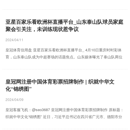
应市场需求，正在积极借助低代码开发，帮助企业快速构建应用程序，
减少开发周期，提高开发效率，更快地实现企业数字化转型。
www.crowncasinositehomezone.com 根据研究机构Gartner的预测，到
亚星百家乐看欧洲杯直播平台_山东泰山队球员家庭
2025年，70%的应用程序将由低代码和无代码开发平台构建，其中80%
聚会引关注，未训练现状惹争议
的应用程序将由非IT工作者开发而成，软件开发门槛大幅降低...
2024/04/11
皇冠体育信用盘 亚星百家乐看欧洲杯直播平台_ 4月10日重庆时时彩体
育，山东泰山队成为中超赛场的话题焦点。山东媒体曝光了泰山队两位
主力球员举办的家庭聚会，彭欣力和李源一与家人围坐在一起交谈。尤
其是考虑到李源一因伤病无法参加球队常规训练的情况，彭欣力没有训
练却参加家庭聚会的举动令山东媒体感到困惑。这一状况让人不禁联
皇冠网注册中国体育彩票招牌制作 | 织就中华文
想：“泰山队是不是放假了呢？” 欺诈 皇冠体育hg86a 体育彩票排列三走
化“锦绣图”
势图360 看欧洲杯直播平台 山东泰山队近期战绩起伏不定，甚至昨日与
保级球队河南队战平。这让不少知名媒体人...
2024/04/09
皇冠客服飞机：@seo3687 皇冠网注册中国体育彩票招牌制作 原标题：
织就中华文化“锦绣图” 近日，习近平总书记在四川省广元市、德阳市分
别考察了翠云廊古蜀道、三星堆博物馆，了解当地推进历史文化传承、