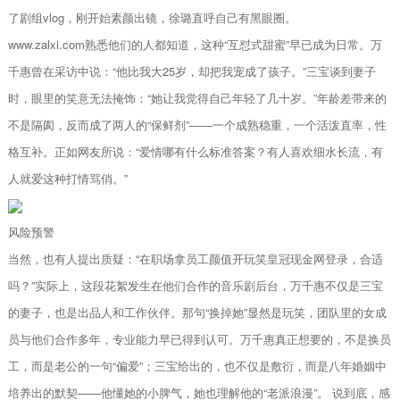
了剧组vlog，刚开始素颜出镜，徐璐直呼自己有黑眼圈。
www.zalxi.com熟悉他们的人都知道，这种“互怼式甜蜜”早已成为日常。万
千惠曾在采访中说：“他比我大25岁，却把我宠成了孩子。”三宝谈到妻子
时，眼里的笑意无法掩饰：“她让我觉得自己年轻了几十岁。”年龄差带来的
不是隔阂，反而成了两人的“保鲜剂”——一个成熟稳重，一个活泼直率，性
格互补。正如网友所说：“爱情哪有什么标准答案？有人喜欢细水长流，有
人就爱这种打情骂俏。”
风险预警
当然，也有人提出质疑：“在职场拿员工颜值开玩笑皇冠现金网登录，合适
吗？”实际上，这段花絮发生在他们合作的音乐剧后台，万千惠不仅是三宝
的妻子，也是出品人和工作伙伴。那句“换掉她”显然是玩笑，团队里的女成
员与他们合作多年，专业能力早已得到认可。万千惠真正想要的，不是换员
工，而是老公的一句“偏爱”；三宝给出的，也不仅是敷衍，而是八年婚姻中
培养出的默契——他懂她的小脾气，她也理解他的“老派浪漫”。 说到底，感