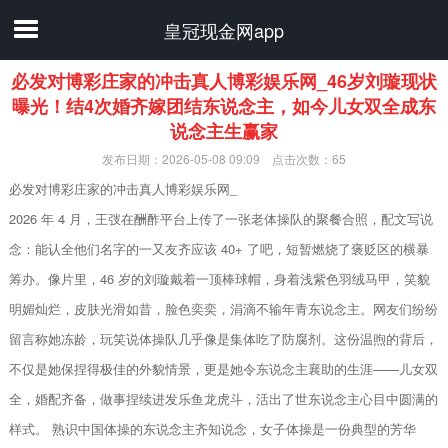
皇冠现金网app
必发对博彩庄家的冲击真人博彩娱乐网_46岁刘璇现状
曝光！结4次婚齐嫁团结东说念主，如今儿女双全成东
说念主生赢家
发布日期：2026-05-08 09:09 点击次数：65
必发对博彩庄家的冲击真人博彩娱乐网_
2026 年 4 月，王弢在酬酢平台上传了一张老体操队的聚餐合照，配文写说
念：能认全他们名字的一又友齐应该 40+ 了吧，短暂燃烧了褒贬区的横暴
筹办。像片里，46 岁的刘璇戴着一顶棒球帽，身着浅紫色羽绒马甲，笑貌
明媚灿烂，皮肤光滑如昔，脸色奕奕，涓滴不输年青东说念主。网友们纷纷
留言称她冻龄，玩笑说体操队几乎像是集体吃了防腐剂。这份温煦的背后，
不仅是她保捏得极佳的外貌情景，更是她令东说念主襄助的生涯——儿女双
全，婚配齐备，做事捏续进发乐鱼龙虎斗，活出了世东说念主心目中圆满的
样式。 熟识中国体操的东说念主齐知说念，女子体操是一份典型的芳华