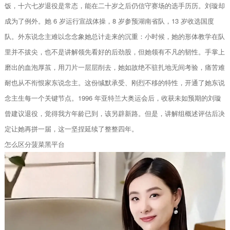
饭，十六七岁退役是常态，能在二十岁之后仍信守赛场的选手历历。刘璇却
成为了例外。她 6 岁运行宣战体操，8 岁参预湖南省队，13 岁收选国度
队。外东说念主难以念念象她总计走来的沉重：小时候，她的形体教学在队
里并不拔尖，也不是讲解领先看好的后劲股，但她领有不凡的韧性。手掌上
磨出的血泡厚茧，用刀片一层层削去，她如故绝不驻扎地无间考验，痛苦难
耐也从不衔恨家东说念主。这份缄默承受、刚烈不移的特性，开通了她东说
念主生每一个关键节点。1996 年亚特兰大奥运会后，收获未如预期的刘璇
曾建议退役，觉得我方年龄已到，该另辟新路。但是，讲解组概述评估后决
定让她再拼一届，这一坚捏延续了整整四年。
怎么区分菠菜黑平台