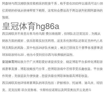
阿森纳与西汉姆联保捏着精采的联接干系，枪手曾在2023年以最高可达1.05
亿英镑的价钱从铁锤帮签下赖斯。这笔转会费远高于两边谈判初期阿森纳的
预期。
皇冠体育hg86a
西汉姆联并不肯意出售马特乌斯·费尔南德斯，但球队左迁英冠后，为顺从
财政方面的规矩，俱乐部着实别无聘用。这支东伦敦球队还靠近另外约八名
球员离队的风险，其中包括29岁队长鲍文，鲍文已联络五个赛季各项赛事进
球加助攻特出20，他当今受到切尔西与埃弗顿的温煦。
皇冠体育
网站致力于广大博彩爱好者提供安全、稳定博彩平台多样化博彩游
戏赛事直播，博彩攻略技巧分享，您博彩游戏中尽情享受乐趣收益。平台操
作简便，充值提款方便快捷，您提供最佳博彩体验最高博彩收益。
西汉姆联其他详情将要离队的球员包括：萨默维尔、托迪博、迪乌夫、绍切
克、尼克拉斯·菲尔克鲁格、卡斯特拉诺斯以及阿雷奥拉开云龙虎斗