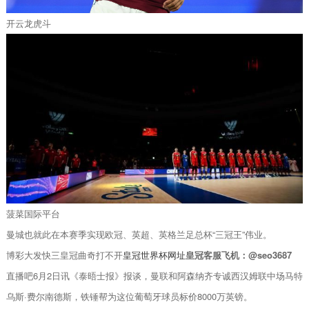
开云龙虎斗
菠菜国际平台
曼城也就此在本赛季实现欧冠、英超、英格兰足总杯“三冠王”伟业。
博彩大发快三皇冠曲奇打不开
皇冠世界杯网址
皇冠客服飞机：@seo3687
直播吧6月2日讯《泰晤士报》报谈，曼联和阿森纳齐专诚西汉姆联中场马特
乌斯·费尔南德斯，铁锤帮为这位葡萄牙球员标价8000万英镑。