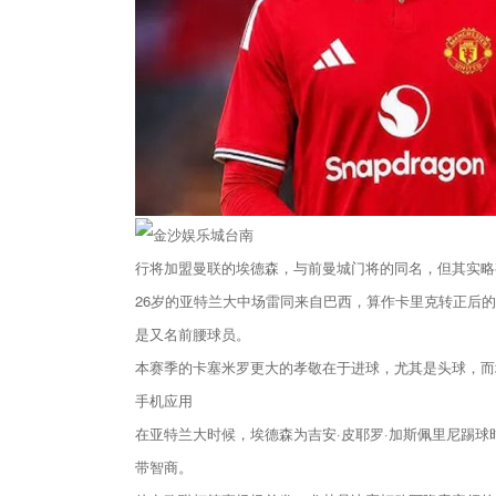
行将加盟曼联的埃德森，与前曼城门将的同名，但其实略有
26岁的亚特兰大中场雷同来自巴西，算作卡里克转正后的首
是又名前腰球员。
本赛季的卡塞米罗更大的孝敬在于进球，尤其是头球，而
手机应用
在亚特兰大时候，埃德森为吉安·皮耶罗·加斯佩里尼踢球
带智商。