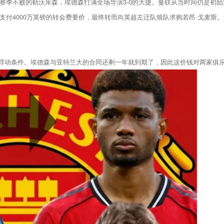
赛季不败的勒沃库森，埃德森打满全场导演3-0的大捷。曼联从当时间仍是初
支付4000万英镑的转会费要价，最终转而向英超左迁队狼队求购若昂·戈麦斯
镑的浮动条件。埃德森与亚特兰大的合同还剩一年就到期了，因此这价钱对两家俱