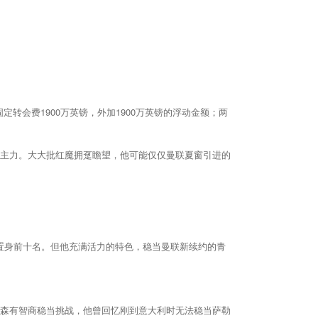
定转会费1900万英镑，外加1900万英镑的浮动金额；两
完全主力。大大批红魔拥趸瞻望，他可能仅仅曼联夏窗引进的
置身前十名。但他充满活力的特色，稳当曼联新续约的青
德森有智商稳当挑战，他曾回忆刚到意大利时无法稳当萨勒