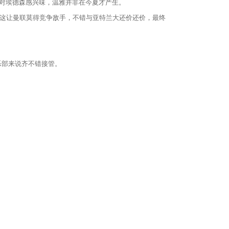
始对埃德森感兴味，温雅并非在今夏才产生。
。这让曼联莫得竞争敌手，不错与亚特兰大还价还价，最终
乐部来说齐不错接管。