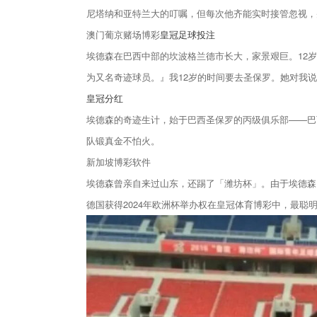
尼塔纳和亚特兰大的叮嘱，但每次他齐能实时接管忽视，
澳门葡京赌场博彩
皇冠足球投注
埃德森在巴西中部的坎波格兰德市长大，家景艰巨。12
为又名奇迹球员。』我12岁的时间要去圣保罗。她对我
皇冠分红
埃德森的奇迹生计，始于巴西圣保罗的丙级俱乐部——巴
队锻真金不怕火。
新加坡博彩软件
埃德森曾亲自来过山东，还踢了「潍坊杯」。由于埃德森
德国获得2024年欧洲杯举办权在皇冠体育博彩中，最聪