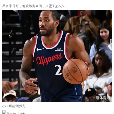
星有字母哥，他被雄鹿来回，加盟了热火队。
小卡可能回猛龙